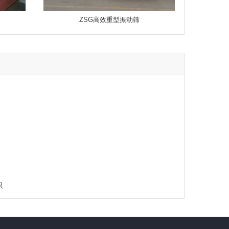
ZSG高效重型振动筛
识