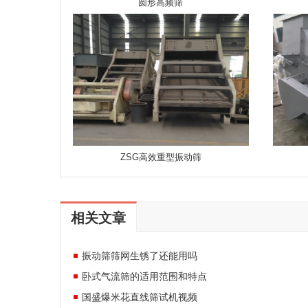
圆形高频筛
ZSG高效重型振动筛
相关文章
振动筛筛网生锈了还能用吗
卧式气流筛的适用范围和特点
国盛爆米花直线筛试机视频