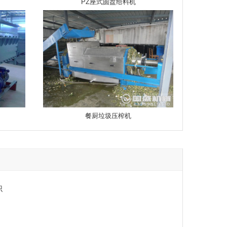
PZ座式圆盘给料机
餐厨垃圾压榨机
识