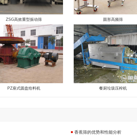
ZSG高效重型振动筛
圆形高频筛
PZ座式圆盘给料机
餐厨垃圾压榨机
香蕉筛的优势和性能分析