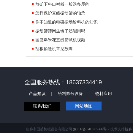
放矿下料口衬板一般选多厚的
怎样保护直线振动筛的轴承
你不知道的电磁振动给料机的知识
振动筛筛网生锈了还能用吗
国盛爆米花直线筛试机视频
刮板输送机常见故障
全国服务热线：18637334419
产品知识
|
给料筛分设备
|
物料应用
网站地图
联系我们
新乡市国盛机械设备有限公司
豫ICP备14028944号-2
技术支持
新乡