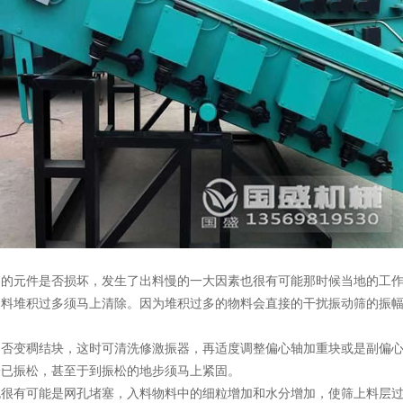
中的元件是否损坏，发生了出料慢的一大因素也很有可能那时候当地的工
物料堆积过多须马上清除。因为堆积过多的物料会直接的干扰振动筛的振
是否变稠结块，这时可清洗修激振器，再适度调整偏心轴加重块或是副偏
栓已振松，甚至于到振松的地步须马上紧固。
也很有可能是网孔堵塞，入料物料中的细粒增加和水分增加，使筛上料层