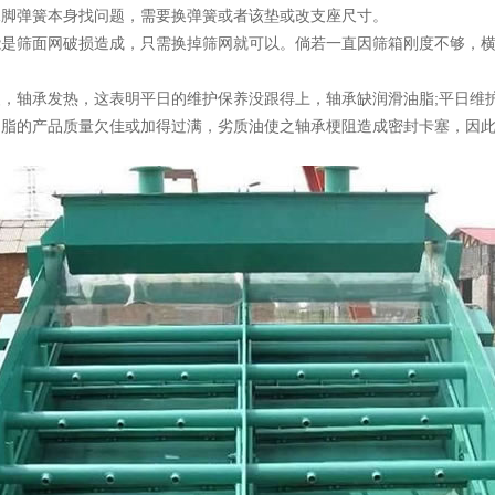
承脚弹簧本身找问题，需要换弹簧或者该垫或改支座尺寸。
能是筛面网破损造成，只需换掉筛网就可以。倘若一直因筛箱刚度不够，
慢，轴承发热，这表明平日的维护保养没跟得上，轴承缺润滑油脂;平日维
油脂的产品质量欠佳或加得过满，劣质油使之轴承梗阻造成密封卡塞，因