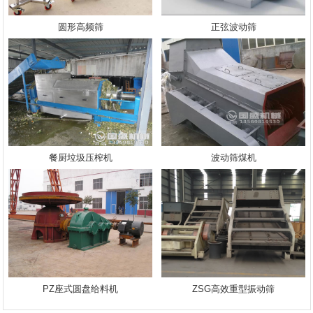
圆形高频筛
正弦波动筛
餐厨垃圾压榨机
波动筛煤机
PZ座式圆盘给料机
ZSG高效重型振动筛