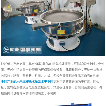
能耗低，产出比高，单台功率11KW的筛分机处理量，可达300吨/小时，全封
闭、无粉尘污染是一种理想的环保型筛分设备。凡颗粒筛分，无论什么形状
的颗粒：球形、条索状、柱状、片状、多棱角等等都会显示其自有的性能。
不同产地的水果压榨脱水后出水率不同
更利于调整筛分面的平行度、同心
度；出料端演变成近似往复直线运动：精度保证筛分，自清网效果极佳，每
层筛网均设有筛网防堵清理装置，不堵网；