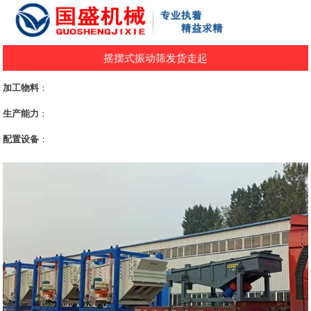
摇摆式振动筛发货走起
加工物料
：
生产能力
：
配置设备
：