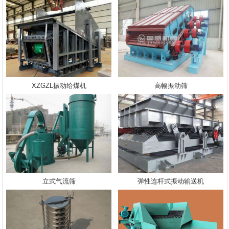
XZGZL振动给煤机
高幅振动筛
立式气流筛
弹性连杆式振动输送机