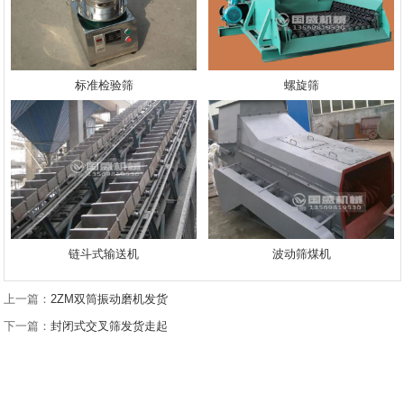
标准检验筛
螺旋筛
链斗式输送机
波动筛煤机
上一篇：
2ZM双筒振动磨机发货
下一篇：
封闭式交叉筛发货走起